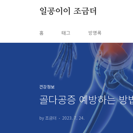
본문 바로가기
일공이이 조금더
홈
태그
방명록
건강정보
골다공증 예방하는 방
by 조금더
2023. 7. 24.