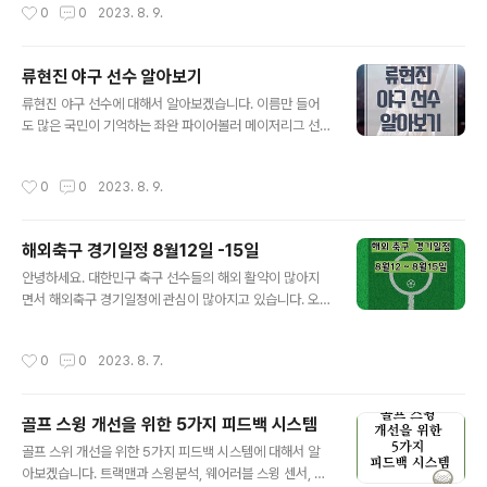
작성시간
0
0
2023. 8. 9.
저스와 90만 달러 계약 목차 마산 용마고 장현석 소개 뛰
을 다양한 측면에서 살펴보고, 팀의 미래를 전망해 보고자
어난 신체 조건과 독보적인 투구 스타일 파워풀한 직구와
합니다.김민재 선수의 역할과 ..
다채로운 변화구 다재다능한 변화구로 상대 타자를 제어
류현진 야구 선수 알아보기
높은 제구력과 뛰어난 경기 운영 능력 마산 용마고 장현석
글 내용
소개 장현석이라는 선수가 대한민국 야구계에 새로운 희망
류현진 야구 선수에 대해서 알아보겠습니다. 이름만 들어
이 떠오르고 있습니다. 2004년 3월 14일에 대전광역시에
도 많은 국민이 기억하는 좌완 파이어볼러 메이저리그 선
서 태어난 장현석은 현재 19세로, 이미 많은 이들의 관심을
수입니다. 국내야구는 물론 세계 최고 야구리그 메이저리
받으며 대한민국 야구의 주요 주인공으로 떠오르고 있는
그에서 활약중인 류현진 선수의 이야기를 시작해 보겠습니
작성시간
0
0
2023. 8. 9.
주목할 만한 선수입니다. 이번에 LA다저..
다. 1. 출생과 국적 2. 학력과 스포츠 열정 3. 데뷔와 트리플
크라운 달성 4. 메이저 리그 진출과 활약 5. 도전과 성장의
과정 6. 포스트부상 복귀와 미래의 희망 2023.07.25 -
해외축구 경기일정 8월12일 -15일
[스포츠] - 해외 축구 아시아 선수 역대 이적료 순위 Best
글 내용
5 1. 출생과 국적 류현진은 1987년 3월 25일에 대한민국
안녕하세요. 대한민구 축구 선수들의 해외 활약이 많아지
인천광역시 동구 창영동에서 태어났습니다. 그가 세상에
면서 해외축구 경기일정에 관심이 많아지고 있습니다. 오
첫 발을 내디딘 곳은 대한민국이었습니다. 그의 눈부신 야
늘은 2023년 8월12일부터 8월15일까지 있는 일정을 정
구 경력과 함께 대한민국의 국기를 휘날리며 무대에 서서
리해 보았습니다. 영국 프리미어리그 해외축구 경기일정
작성시간
0
0
2023. 8. 7.
민중의 영광..
입니다. 손흥민 선수가 소속된 토트넘의 경기는 8월13일
에 있습니다. 2023.07.25 - [스포츠] - 해외 축구 아시아
선수 역대 이적료 순위 Best5 스페인 해외축구 경기일정
골프 스윙 개선을 위한 5가지 피드백 시스템
입니다. 8월 13일 레아마드리드 경기가 재미있을 것 같습
글 내용
니다. 2023.04.20 - [스포츠] - 스페인 축구팀 레알 마드
골프 스위 개선을 위한 5가지 피드백 시스템에 대해서 알
리드 역사 선수 수상경력 프랑스 리그1 해외축구 경기일정
아보겠습니다. 트랙맨과 스윙분석, 웨어러블 스윙 센서, 비