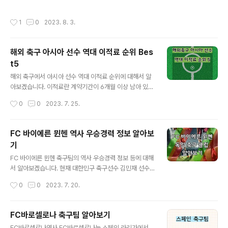
입니다. 이강인 선수가 소속되어 있는 PSG게임이 기대가
디오 분석, 클럽 피팅 시스템, 리뷰 및 비교 앱에 대해서 알
됩니다. 2023.04.21 - [스포츠] - FC바로셀로나 축구팀
아보겠습니다. 골프 스윙 개선을 위한 5가지 피드백 시스
작성시간
1
0
2023. 8. 3.
..
템 1. 트랙맨과 스윙 분석 2. 웨어러블 스윙 센서 3. 비디오
분석 4. 클럽 피팅 시스템 5. 리뷰 및 비교 앱 1. 트랙맨과
스윙 분석 트랙맨은 현대 골프 트렌드를 주도하는 고급 분
해외 축구 아시아 선수 역대 이적료 순위 Bes
석 시스템으로, 골프 스윙 동작의 세부 사항을 정확히 파악
t5
하고 개선 방안을 제시합니다. 트랙맨은 스윙 동작을 캡처
글 내용
하고 분석하기 위해 센서와 고속 카메라를 활용합니다. 스
해외 축구에서 아시아 선수 역대 이적료 순위에 대해서 알
윙 동작 중 발생하는 데이터를 수집하고 이를 골프 전문가
아보겠습니다. 이적료란 계약기간이 6개월 이상 남아 있는
가 분석하여 최적의 스윙 테크닉을 도출해냅니다. 트랙맨
선수가 본래 팀에서 다른 팀으로 이적할 경우 이적하는 팀
작성시간
0
0
2023. 7. 25.
은 백스핀, 스피닝..
에서 지불하는 금액입니다. 순위에 이름을 올린 선수들을
보면 한국선수 3명, 일본 선수 3명입니다. 아시아 축구의
양대산맥인 만큼 이적료 수위에서도 치열합니다. 그럼 1위
FC 바이에른 뮌헨 역사 우승경력 정보 알아보
부터 5위까지 알아보도록 하겠습니다. 한국선수들의 경우
기
선수들의 인스타그램 링크도 있습니다. 해외 축구 아시아
글 내용
선수 역대 이적료 5위 이적료 5위를 차지한 선수는 이강인
FC 바이에른 뮌헨 축구팀의 역사 우승경력 정보 등에 대해
선수와 나카타 선수 입니다. 한국과 일본 선수가 1명씩 공
서 알아보겠습니다. 현재 대한민구 축구선수 김민재 선수
동으로 5위에 올랐습니다. 2001년 생인 이강인 선수는 2
가 입단해서 화재가 되고 있습니다. 관련 기사 내용은 아래
작성시간
0
0
2023. 7. 20.
011년 발렌시아 유소년팀 입단 테스트를 받으면서 유럽 축
의 내용을 확인해 보시면 알 수 있습니다. 입단 전부터 구단
구 선수 생활을 시작하게 됩니다..
에 대한 궁금증이 많았습니다. 어떤 축구팀인지 지금부터
알아보도록 하겠습니다. 바이에른 뮌헨 '감동 선물' FC 바
FC바로셀로나 축구팀 알아보기
이에른 뮌헨 입성 김민재 FC 바이에른 뮌헨 역사 FC 바이
글 내용
FC바로셀로나역사 FC바르셀로나는 스페인 라리가에서