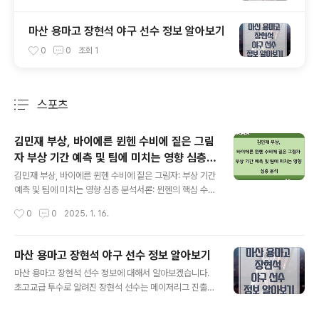
마산 용마고 장현석 야구 선수 정보 알아보기
0
0
조회
1
스포츠
분류 전체보기
주요 글 목록
김민재 부상, 바이에른 뮌헨 수비에 짙은 그림
자 부상 기간 예측 및 팀에 미치는 영향 심층
글 내용
분석
김민재 부상, 바이에른 뮌헨 수비에 짙은 그림자: 부상 기간
예측 및 팀에 미치는 영향 심층 분석서론: 뮌헨의 핵심 수비
수, 김민재의 부상바이에른 뮌헨의 든든한 수비벽이었던
작성시간
0
0
2025. 1. 16.
김민재 선수의 부상 소식은 많은 축구 팬들에게 충격을 안
겼습니다. 그의 뛰어난 신체 조건과 정확한 태클, 그리고 빌
드업 능력은 뮌헨의 수비 라인을 더욱 단단하게 만들었고,
마산 용마고 장현석 야구 선수 정보 알아보기
팀의 승리에 크게 기여했습니다. 김민재 선수의 부상은 뮌
글 내용
마산 용마고 장현석 선수 정보에 대해서 알아보겠습니다.
헨의 수비에 어떠한 변화를 가져올지, 그리고 팀은 이러한
초고교급 투수로 알려진 장현석 선수는 메이저리그 진출의
어려움을 어떻게 극복해 나갈 수 있을지에 대한 심층적인
꿈을 이루기 위해서 KBO 국내프로야구 드래프트에 참여
분석이 필요합니다. 본 글에서는 김민재 선수의 부상 기간
하지 않고 LA다저스와 계약을 맺었습니다. 장현석 LA 다
에 대한 예측을 포함하여, 그의 부상이 뮌헨에 미치는 영향